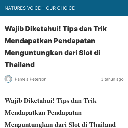
NATURES VOICE – OUR CHOICE
Wajib Diketahui! Tips dan Trik
Mendapatkan Pendapatan
Menguntungkan dari Slot di
Thailand
Pamela Peterson
3 tahun ago
Wajib Diketahui! Tips dan Trik
Mendapatkan Pendapatan
Menguntungkan dari Slot di Thailand