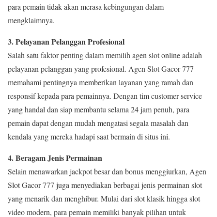
para pemain tidak akan merasa kebingungan dalam
mengklaimnya.
3. Pelayanan Pelanggan Profesional
Salah satu faktor penting dalam memilih agen slot online adalah
pelayanan pelanggan yang profesional. Agen Slot Gacor 777
memahami pentingnya memberikan layanan yang ramah dan
responsif kepada para pemainnya. Dengan tim customer service
yang handal dan siap membantu selama 24 jam penuh, para
pemain dapat dengan mudah mengatasi segala masalah dan
kendala yang mereka hadapi saat bermain di situs ini.
4. Beragam Jenis Permainan
Selain menawarkan jackpot besar dan bonus menggiurkan, Agen
Slot Gacor 777 juga menyediakan berbagai jenis permainan slot
yang menarik dan menghibur. Mulai dari slot klasik hingga slot
video modern, para pemain memiliki banyak pilihan untuk