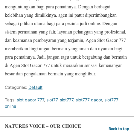
menguntungkan bagi para pemainnya. Dengan berbagai
kelebihan yang dimilikinya, agen ini patut dipertimbangkan
sebagai pilihan utama bagi para pecinta judi online. Dengan
sistem permainan yang fair, layanan pelanggan yang profesional,
dan keamanan pembayaran yang terjamin, Agen Slot Gacor 777
memberikan lingkungan bermain yang aman dan nyaman bagi
para pemainnya. Jadi, jangan ragu untuk bergabung dan bermain
di Agen Slot Gacor 777 untuk merasakan sensasi kemenangan
besar dan pengalaman bermain yang menghibur.
Categories:
Default
Tags:
slot gacor 777
,
slot77
,
slot777
,
slot777 gacor
,
slot777
online
NATURES VOICE – OUR CHOICE
Back to top